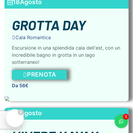
18
Agosto
GROTTA DAY
Cala Romantica
Escursione in una splendida cala dell'est, con un
incredibile bagno in grotta in un lago
sotterraneo!
PRENOTA
Da 56€
18
Agosto
0