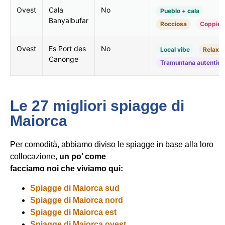
Ovest
Cala
No
Pueblo + cala
Banyalbufar
Rocciosa
Coppie
Ovest
Es Port des
No
Local vibe
Relax
Canonge
Tramuntana autentica
Le 27 migliori spiagge di
Maiorca
Per comodità, abbiamo diviso le spiagge in base alla loro
collocazione,
un po’ come
facciamo noi che viviamo qui:
Spiagge di Maiorca sud
Spiagge di Maiorca nord
Spiagge di Maiorca est
Spiagge di Maiorca ovest