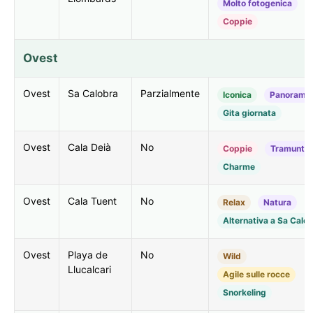
Molto fotogenica
Coppie
Ovest
Ovest
Sa Calobra
Parzialmente
Iconica
Panorami
Gita giornata
Ovest
Cala Deià
No
Coppie
Tramunta
Charme
Ovest
Cala Tuent
No
Relax
Natura
Alternativa a Sa Calo
Ovest
Playa de
No
Wild
Llucalcari
Agile sulle rocce
Snorkeling