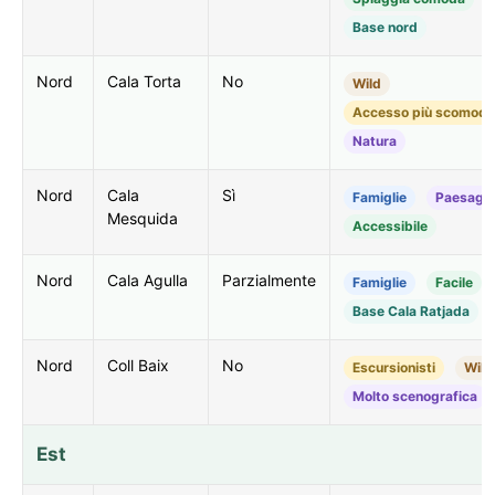
Base nord
Nord
Cala Torta
No
Wild
Accesso più scomodo
Natura
Nord
Cala
Sì
Famiglie
Paesagg
Mesquida
Accessibile
Nord
Cala Agulla
Parzialmente
Famiglie
Facile
Base Cala Ratjada
Nord
Coll Baix
No
Escursionisti
Wild
Molto scenografica
Est