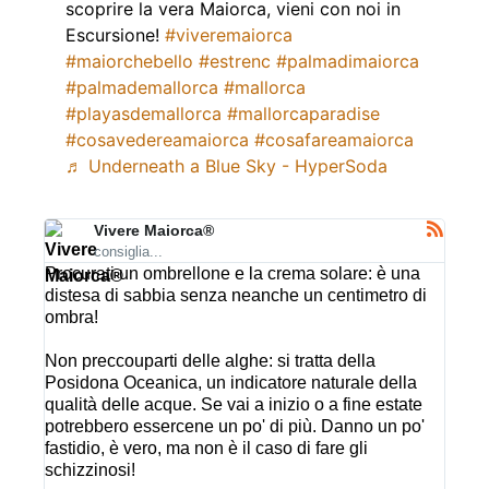
scoprire la vera Maiorca, vieni con noi in
Escursione!
#viveremaiorca
#maiorchebello
#estrenc
#palmadimaiorca
#palmademallorca
#mallorca
#playasdemallorca
#mallorcaparadise
#cosavedereamaiorca
#cosafareamaiorca
♬ Underneath a Blue Sky - HyperSoda
Vivere Maiorca®
consiglia...
Procurati un ombrellone e la crema solare: è una
distesa di sabbia senza neanche un centimetro di
ombra!
Non preccouparti delle alghe: si tratta della
Posidona Oceanica, un indicatore naturale della
qualità delle acque. Se vai a inizio o a fine estate
potrebbero essercene un po' di più. Danno un po'
fastidio, è vero, ma non è il caso di fare gli
schizzinosi!