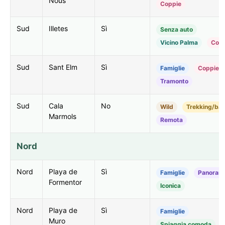
Nous
Coppie
Sud
Illetes
Sì
Senza auto
Vicino Palma
Copp
Sud
Sant Elm
Sì
Famiglie
Coppie
Tramonto
Sud
Cala
No
Wild
Trekking/ba
Marmols
Remota
Nord
Nord
Playa de
Sì
Famiglie
Panoram
Formentor
Iconica
Nord
Playa de
Sì
Famiglie
Muro
Spiaggia comoda