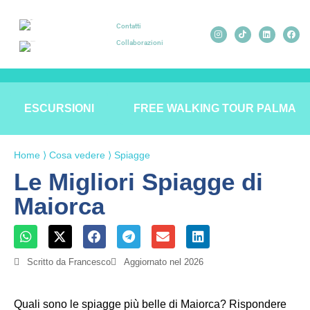
Contatti
Collaborazioni
ESCURSIONI
FREE WALKING TOUR PALMA
Home
⟩
Cosa vedere
⟩
Spiagge
Le Migliori Spiagge di
Maiorca
Scritto da Francesco
Aggiornato nel 2026
Quali sono le spiagge più belle di Maiorca? Rispondere