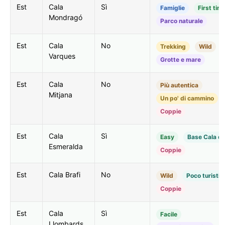
Est
Cala
Sì
Famiglie
First tim
Mondragó
Parco naturale
Est
Cala
No
Trekking
Wild
Varques
Grotte e mare
Est
Cala
No
Più autentica
Mitjana
Un po' di cammino
Coppie
Est
Cala
Sì
Easy
Base Cala d'
Esmeralda
Coppie
Est
Cala Brafi
No
Wild
Poco turistic
Coppie
Est
Cala
Sì
Facile
Llombards