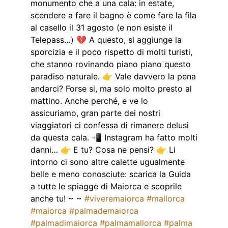
monumento che a una cala: in estate,
scendere a fare il bagno è come fare la fila
al casello il 31 agosto (e non esiste il
Telepass…) 💔 A questo, si aggiunge la
sporcizia e il poco rispetto di molti turisti,
che stanno rovinando piano piano questo
paradiso naturale. 👉 Vale davvero la pena
andarci? Forse si, ma solo molto presto al
mattino. Anche perché, e ve lo
assicuriamo, gran parte dei nostri
viaggiatori ci confessa di rimanere delusi
da questa cala. 📲 Instagram ha fatto molti
danni… 👉 E tu? Cosa ne pensi? 👉 Li
intorno ci sono altre calette ugualmente
belle e meno conosciute: scarica la Guida
a tutte le spiagge di Maiorca e scoprile
anche tu! ~ ~
#viveremaiorca
#mallorca
#maiorca
#palmademaiorca
#palmadimaiorca
#palmamallorca
#palma