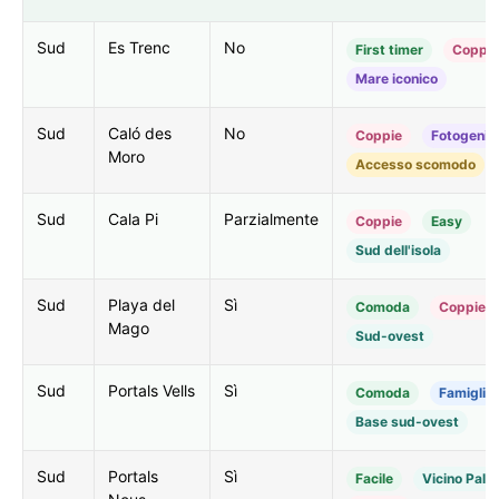
Sud
Es Trenc
No
First timer
Coppie
Mare iconico
Sud
Caló des
No
Coppie
Fotogenic
Moro
Accesso scomodo
Sud
Cala Pi
Parzialmente
Coppie
Easy
Sud dell'isola
Sud
Playa del
Sì
Comoda
Coppie
Mago
Sud-ovest
Sud
Portals Vells
Sì
Comoda
Famiglie
Base sud-ovest
Sud
Portals
Sì
Facile
Vicino Palm