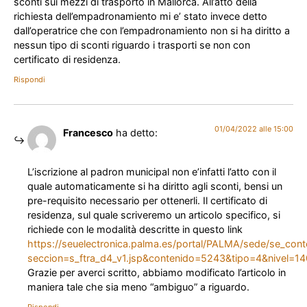
sconti sui mezzi di trasporto in Mallorca. All’atto della
richiesta dell’empadronamiento mi e’ stato invece detto
dall’operatrice che con l’empadronamiento non si ha diritto a
nessun tipo di sconti riguardo i trasporti se non con
certificato di residenza.
Rispondi
01/04/2022 alle 15:00
Francesco
ha detto:
L’iscrizione al padron municipal non e’infatti l’atto con il
quale automaticamente si ha diritto agli sconti, bensi un
pre-requisito necessario per ottenerli. Il certificato di
residenza, sul quale scriveremo un articolo specifico, si
richiede con le modalità descritte in questo link
https://seuelectronica.palma.es/portal/PALMA/sede/se_cont
seccion=s_ftra_d4_v1.jsp&contenido=5243&tipo=4&nivel=
Grazie per averci scritto, abbiamo modificato l’articolo in
maniera tale che sia meno “ambiguo” a riguardo.