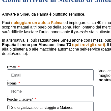
Arrivare a Sineu da Palma è piuttosto semplice.
Puoi
noleggiare un auto a Palma
ed impiegare circa 40 minut
scoprire magari altri pueblos della zona. Non lontano dal merc
pueblo
sarà difficile lasciare l’auto, nonostante il
sia piuttosto
In alternativa, si può raggiungere Sineu anche con i mezzi pub
España il treno per Manacor, linea T3
(qui trovi gli orari)
. I
alla biglietteria o alle macchine automatiche self-service (pag
debito/credito).
Email
Vuoi co
meglio
nostra
Nome
Perché ti iscrivi?