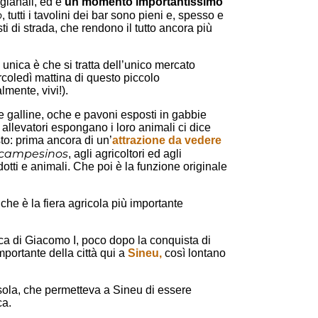
tigianali, ed è
un momento importantissimo
o
, tutti i tavolini dei bar sono pieni e, spesso e
ti di strada, che rendono il tutto ancora più
 unica è che si tratta dell’unico mercato
coledì mattina di questo piccolo
lmente, vivi!).
galline, oche e pavoni esposti in gabbie
li allevatori espongano i loro animali ci dice
to: prima ancora di un’
attrazione da vedere
campesinos
, agli agricoltori ed agli
otti e animali. Che poi è la funzione originale
che è la fiera agricola più importante
oca di Giacomo I, poco dopo la conquista di
portante della città qui a
Sineu,
così lontano
isola, che permetteva a Sineu di essere
ca.