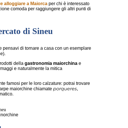
e alloggiare a Maiorca
per chi è interessato
one comoda per raggiungere gli altri punti di
rcato di Sineu
(se pensavi di tornare a casa con un esemplare
e).
rodotti della
gastronomia maiorchina
e
formaggi e naturalmente la mitica
te famosi per le loro calzature: potrai trovare
porqueres
scarpe maiorchine chiamate
,
matico.
inorchine
u