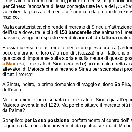
Il mercato è un trionfo di colori, profumi e bellissimi prodotti ar
puebl
per Sineu:
l’atmosfera di festa contagia tutte le vie del
volentieri, la piazza del mercato è animata da gruppi di musicis
magico.
Ma la caratteristica che rende il mercato di Sineu un’attrazione
dell’isola dove, tra le più di
150 bancarelle
che animano il mer
paesino, vengono esposti e venduti
animali da fattoria
(natura
Possiamo essere d’accordo o meno con questa pratica (vedere 
poco più grandi di loro dà un po’ di tristezza), ma il fatto che g
qualcosa di importante sulla storia e sulla natura di questo pos
a Maiorca,
il mercato di Sineu era (ed è) un mercato diretto ai
allevatori di Maiorca che si recano a Sineu per scambiarsi prod
di tutti i mercati!
A Sineu, inoltre, la prima domenica di maggio si tiene
Sa Fira,
dell’isola.
Nei documenti storici, si parla del mercato di Sineu già all’ep
Maiorca avvenuta nel 1229. Ma perché situare il mercato più im
da Palma?
Semplice:
per la sua posizione,
perfettamente al centro dell’
raggiunta dai contadini provenienti da qualsiasi zona di Maior