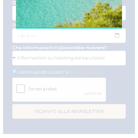
Data arrivo a Maiorca
Data partenza da Maiorca
Che informazioni ti piacerebbe ricevere?
continuando accetti la
privacy policy
ISCRIVITI ALLA NEWSLETTER