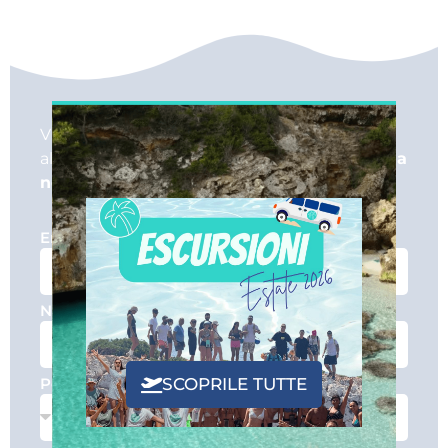
Vuoi conoscere tutto dell’isola per preparare
al meglio il tuo viaggio a Maiorca?
Iscriviti alla
nostra newsletter!
Email
Nome
Perché ti iscrivi?
SCOPRILE TUTTE