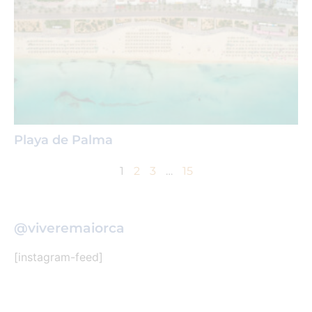
Playa de Palma
1
2
3
…
15
@viveremaiorca
[instagram-feed]