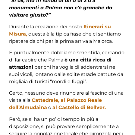
“Si ok, ma in fondo al dil à di 2 o 3
monumenti a Palma non c’è granchè da
visitare giusto?”
Durante la creazione dei nostri
Itinerari su
Misura,
questa è la tipica frase che ci sentiamo
ripetere da chi per la prima arriva a Maiorca.
E puntualmente dobbiamo smentirla, cercando
di far capire che Palma
è una città ricca di
attrazioni
per chi ha voglia di addentrarsi nei
suoi vicoli, lontano dalle solite strade battute da
migliaia di turisti “mordi e fuggi”.
Certo, nessuno deve rinunciare al fascino di una
visita alla
Cattedrale,
al Palazzo Reale
dell’Almudaina
o
al Castello di Bellver.
Però, se si ha un po’ di tempo in più a
disposizione, si può provare semplicemente a
seguire la popolazione locale che gironzola per i