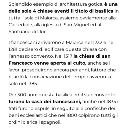
Splendido esempio di architettura gotica,
è una
delle sole 4 chiese aventi il titolo di basilica
in
tutta l’isola di Maiorca, assieme ovviamente alla
Cattedrale, alla iglesia di San Miguel ed al
Santuario di Lluc.
I francescani arrivarono a Maiorca nel 1232 e nel
1281 decisero di edificare questa chiesa con
l’annesso convento. Nel 1317
la chiesa di san
Francesco venne aperta al culto,
anche se i
lavori proseguirono ancora per anni, fattore che
ritardò la consacrazione del tempio avvenuta
solo nel 1385.
Per 500 anni questa basilica ed il suo convento
furono la casa dei francescani,
finchè nel 1835 i
frati furono espulsi in seguito alle confische dei
beni ecclesiastici che nel 1800 colpirono tutti gli
ordini clericali spagnoli.