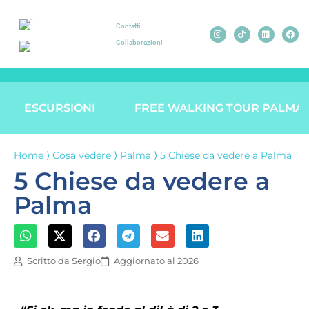
Contatti
Collaborazioni
ESCURSIONI
FREE WALKING TOUR PALMA
Home
⟩
Cosa vedere
⟩
Palma
⟩
5 Chiese da vedere a Palma
5 Chiese da vedere a
Palma
Scritto da
Sergio
Aggiornato al 2026