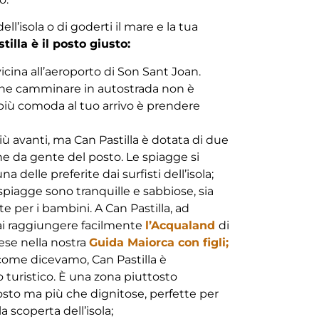
dell’isola o di goderti il mare e la tua
tilla è il posto giusto:
 vicina all’aeroporto di Son Sant Joan.
che camminare in autostrada non è
ne più comoda al tuo arrivo è prendere
 avanti, ma Can Pastilla è dotata di due
e da gente del posto. Le spiagge si
 delle preferite dai surfisti dell’isola;
spiagge sono tranquille e sabbiose, sia
te per i bambini. A Can Pastilla, ad
rai raggiungere facilmente
l’Acqualand
di
rese nella nostra
Guida Maiorca con figli;
come dicevamo, Can Pastilla è
 turistico. È una zona piuttosto
osto ma più che dignitose, perfette per
 scoperta dell’isola;