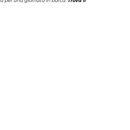
za per una giornata in barca.
Trova il