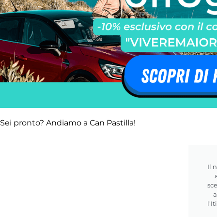
Sei pronto? Andiamo a Can Pastilla!
Il 
sce
a
l'I