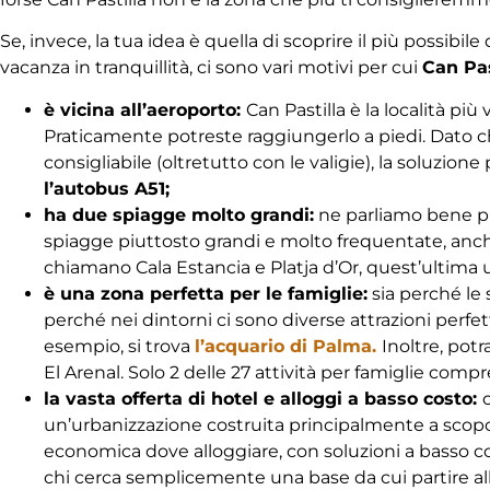
Se, invece, la tua idea è quella di scoprire il più possibile 
vacanza in tranquillità, ci sono vari motivi per cui
Can Pas
è vicina all’aeroporto:
Can Pastilla è la località più
Praticamente potreste raggiungerlo a piedi. Dato 
consigliabile (oltretutto con le valigie), la soluzio
l’autobus A51;
ha due spiagge molto grandi:
ne parliamo bene più
spiagge piuttosto grandi e molto frequentate, anch
chiamano Cala Estancia e Platja d’Or, quest’ultima una
è una zona perfetta per le famiglie:
sia perché le 
perché nei dintorni ci sono diverse attrazioni perfet
esempio, si trova
l’acquario di Palma.
Inoltre, pot
El Arenal. Solo 2 delle 27 attività per famiglie comp
la vasta offerta di hotel e alloggi a basso costo:
un’urbanizzazione costruita principalmente a scopo
economica dove alloggiare, con soluzioni a basso c
chi cerca semplicemente una base da cui partire alla