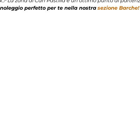
👉 La zona di Can Pastilla è un ottimo punto di parten
noleggio perfetto per te nella nostra
sezione Barche!